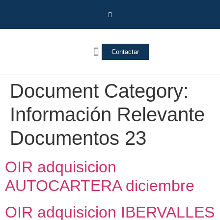
Contactar
Vivienda Inversa
Quienes somos
Notas de prensa
Document Category:
Información Relevante
Documentos 23
OIR adquisicion
AUTOCARTERA diciembre
OIR adquisicion IBERVALLES