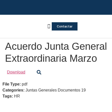
Contactar
Vivienda Inversa
Quienes somos
Notas de prensa
Acuerdo Junta General
Extraordinaria Marzo
Download
File Type:
pdf
Categories:
Juntas Generales Documentos 19
Tags:
HR