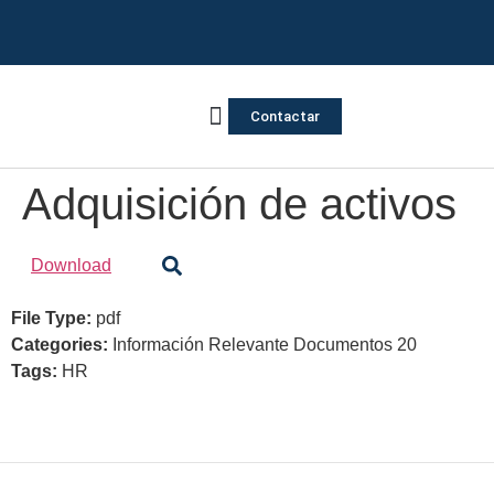
Contactar
Vivienda Inversa
Quienes somos
Notas de prensa
Adquisición de activos
Download
File Type:
pdf
Categories:
Información Relevante Documentos 20
Tags:
HR