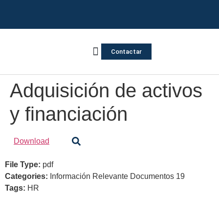
Contactar
Vivienda Inversa
Quienes somos
Notas de prensa
Adquisición de activos
y financiación
Download
File Type:
pdf
Categories:
Información Relevante Documentos 19
Tags:
HR