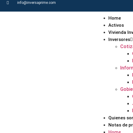
info@inversaprime.com
Home
Activos
Vivienda In
Inversores
Cotiz
Infor
Gobie
Quienes s
Notas de p
Home