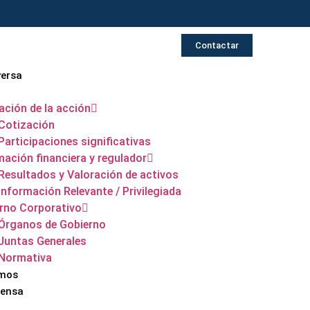
Contactar
versa
ación de la acción
Cotización
Participaciones significativas
mación financiera y regulador
Resultados y Valoración de activos
Información Relevante / Privilegiada
rno Corporativo
Órganos de Gobierno
Juntas Generales
Normativa
omos
rensa