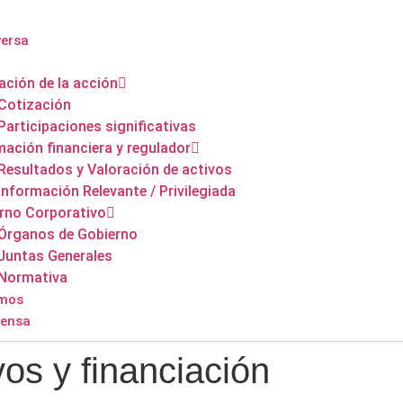
versa
ación de la acción
Cotización
Participaciones significativas
mación financiera y regulador
Resultados y Valoración de activos
Información Relevante / Privilegiada
rno Corporativo
Órganos de Gobierno
Juntas Generales
Normativa
omos
rensa
vos y financiación