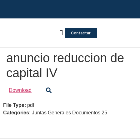
Contactar
Vivienda Inversa
Quienes somos
Notas de prensa
anuncio reduccion de
capital IV
Download
File Type:
pdf
Categories:
Juntas Generales Documentos 25