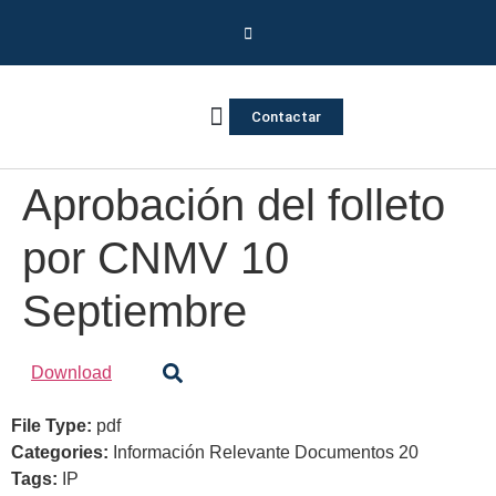
Contactar
Vivienda Inversa
Quienes somos
Notas de prensa
Aprobación del folleto
por CNMV 10
Septiembre
Download
File Type:
pdf
Categories:
Información Relevante Documentos 20
Tags:
IP