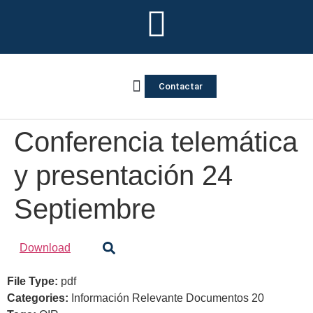
Contactar
Vivienda Inversa
Quienes somos
Notas de prensa
Conferencia telemática
y presentación 24
Septiembre
Download
File Type:
pdf
Categories:
Información Relevante Documentos 20