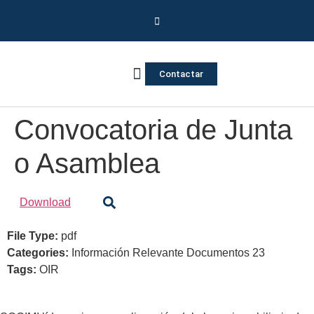
Contactar
Vivienda Inversa
Quienes somos
Notas de prensa
Convocatoria de Junta
o Asamblea
Download
File Type:
pdf
Categories:
Información Relevante Documentos 23
Tags:
OIR