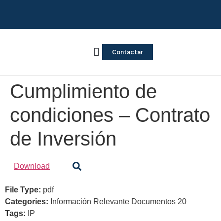
Contactar
Vivienda Inversa
Quienes somos
Notas de prensa
Cumplimiento de
condiciones – Contrato
de Inversión
Download
File Type:
pdf
Categories:
Información Relevante Documentos 20
Tags:
IP