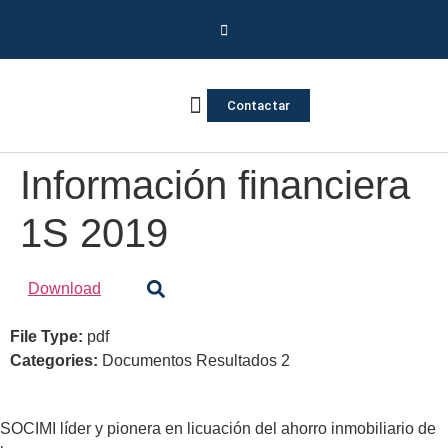
Contactar
Vivienda Inversa
Quienes somos
Notas de prensa
Información financiera
1S 2019
Download
File Type:
pdf
Categories:
Documentos Resultados 2
SOCIMI líder y pionera en licuación del ahorro inmobiliario de