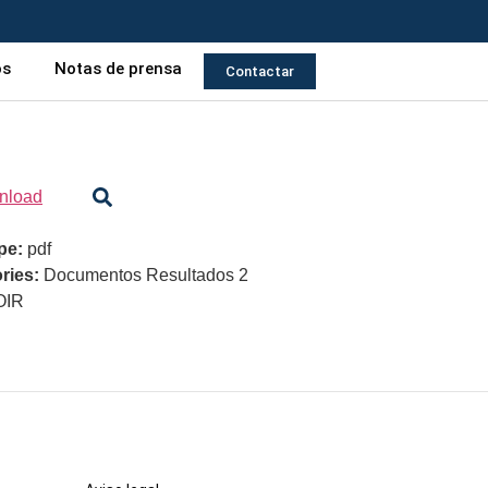
os
Notas de prensa
Contactar
nload
ype:
pdf
ries:
Documentos Resultados 2
OIR