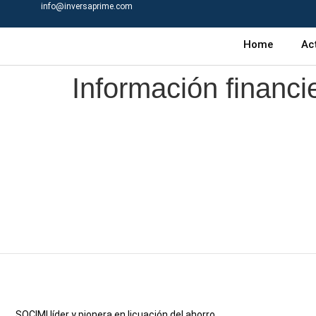
info@inversaprime.com
Home
Ac
Información financ
SOCIMI líder y pionera en licuación del ahorro