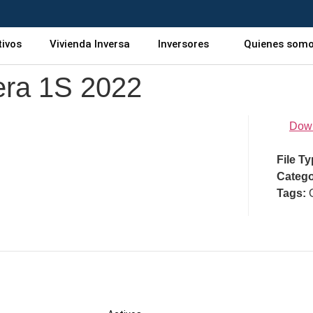
tivos
Vivienda Inversa
Inversores
Quienes som
iera 1S 2022
Dow
File T
Catego
Tags: