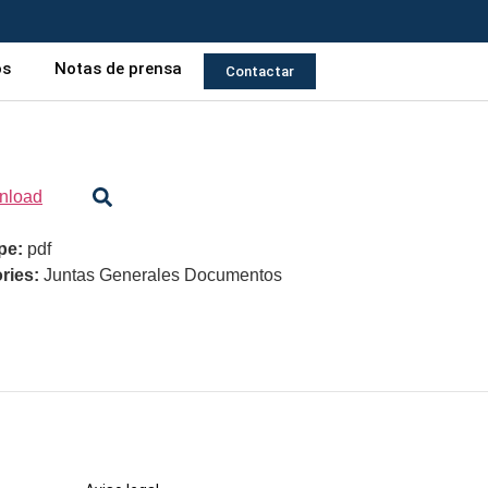
os
Notas de prensa
Contactar
nload
ype:
pdf
ries:
Juntas Generales Documentos