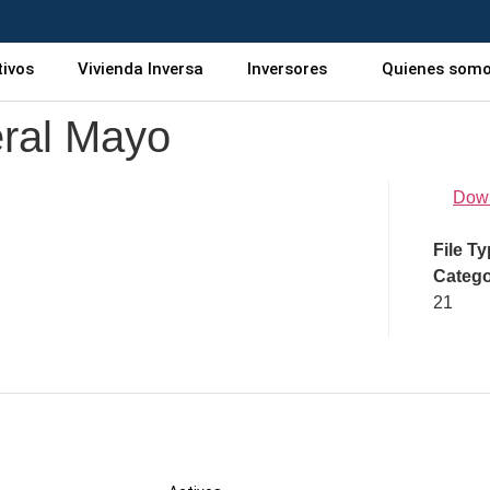
tivos
Vivienda Inversa
Inversores
Quienes som
eral Mayo
Dow
File T
Catego
21