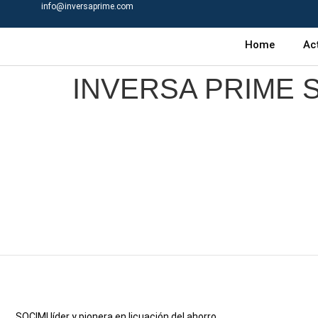
info@inversaprime.com
Home
Ac
INVERSA PRIME SOC
SOCIMI líder y pionera en licuación del ahorro