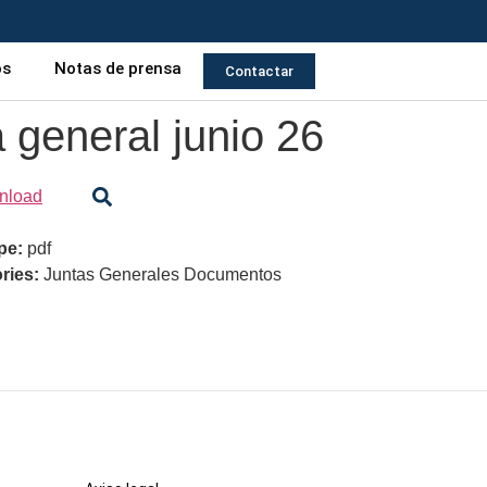
os
Notas de prensa
Contactar
general junio 26
nload
ype:
pdf
ries:
Juntas Generales Documentos