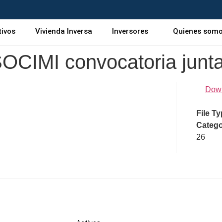
tivos
Vivienda Inversa
Inversores
Quienes som
IMI convocatoria junta 
Dow
File T
Catego
26