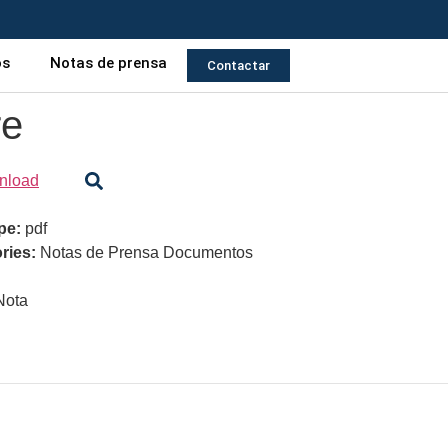
os
Notas de prensa
Contactar
re
nload
ype:
pdf
ries:
Notas de Prensa Documentos
Nota