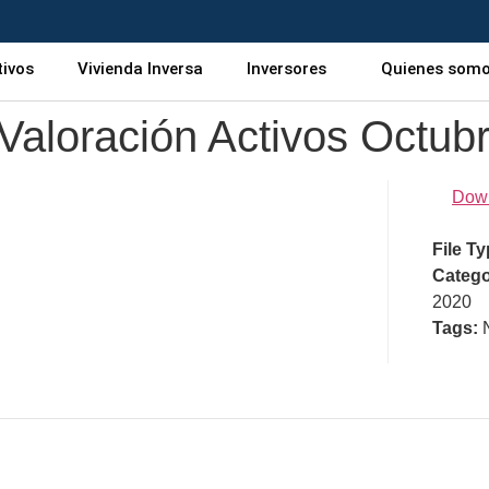
tivos
Vivienda Inversa
Inversores
Quienes som
Valoración Activos Octub
Dow
File T
Catego
2020
Tags: