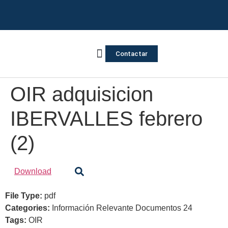
Contactar
Vivienda Inversa
Quienes somos
Notas de prensa
OIR adquisicion
IBERVALLES febrero
(2)
Download
File Type:
pdf
Categories:
Información Relevante Documentos 24
Tags:
OIR