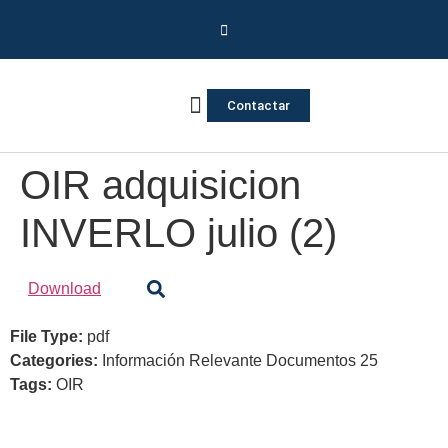
Contactar
Vivienda Inversa
Quienes somos
Notas de prensa
OIR adquisicion
INVERLO julio (2)
Download
File Type:
pdf
Categories:
Información Relevante Documentos 25
Tags:
OIR