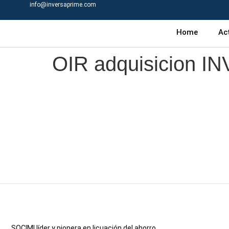
info@inversaprime.com
Home
Ac
OIR adquisicion I
SOCIMI líder y pionera en licuación del ahorro