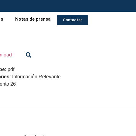
os
Notas de prensa
Contactar
nload
ype:
pdf
ries:
Información Relevante
nto 26