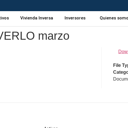
tivos
Vivienda Inversa
Inversores
Quienes som
NVERLO marzo
Dow
File T
Catego
Docume