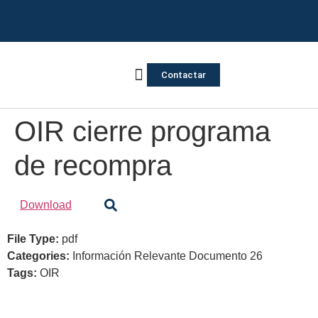
Contactar
Vivienda Inversa
Quienes somos
Notas de prensa
OIR cierre programa
de recompra
Download
File Type:
pdf
Categories:
Información Relevante Documento 26
Tags:
OIR