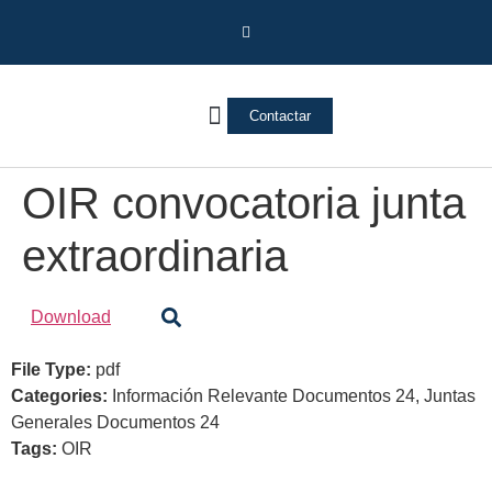
Contactar
Vivienda Inversa
Quienes somos
Notas de prensa
OIR convocatoria junta
extraordinaria
Download
File Type:
pdf
Categories:
Información Relevante Documentos 24, Juntas
Generales Documentos 24
Tags:
OIR