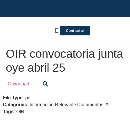
Contactar
Vivienda Inversa
Quienes somos
Notas de prensa
OIR convocatoria junta
oye abril 25
Download
File Type:
pdf
Categories:
Información Relevante Documentos 25
Tags:
OIR