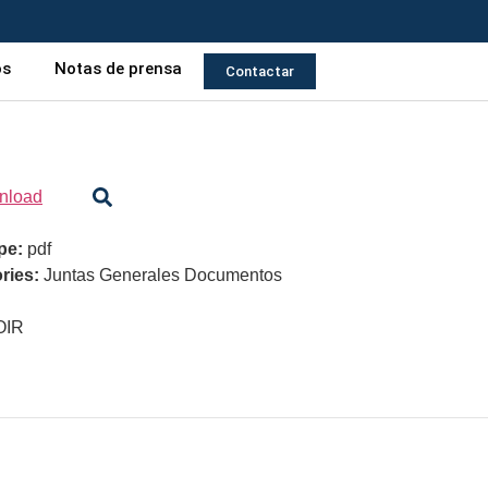
os
Notas de prensa
Contactar
nload
ype:
pdf
ries:
Juntas Generales Documentos
OIR