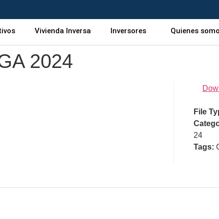
tivos
Vivienda Inversa
Inversores
Quienes som
JGA 2024
Dow
File T
Catego
24
Tags: