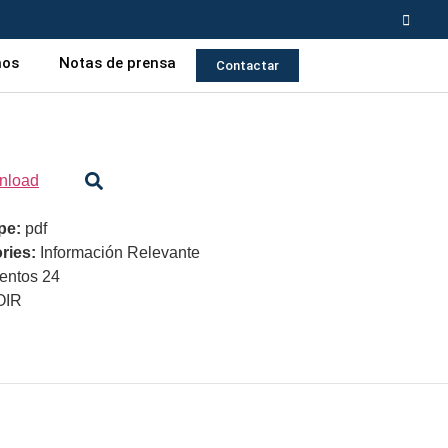
mos
Notas de prensa
Contactar
nload
ype:
pdf
ries:
Información Relevante
ntos 24
OIR