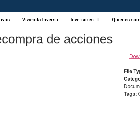
tivos
Vivienda Inversa
Inversores
Quienes so
ecompra de acciones
Dow
File T
Catego
Docume
Tags: