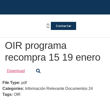
Contactar
Vivienda Inversa
Quienes somos
Notas de prensa
OIR programa
recompra 15 19 enero
Download
File Type:
pdf
Categories:
Información Relevante Documentos 24
Tags:
OIR