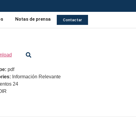
os
Notas de prensa
Contactar
nload
ype:
pdf
ries:
Información Relevante
ntos 24
OIR