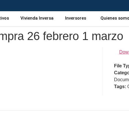
tivos
Vivienda Inversa
Inversores
Quienes som
mpra 26 febrero 1 marzo
Dow
File T
Catego
Docume
Tags: