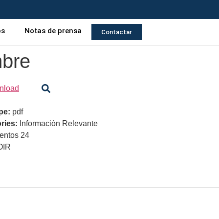
os
Notas de prensa
Contactar
mbre
nload
ype:
pdf
ries:
Información Relevante
ntos 24
OIR