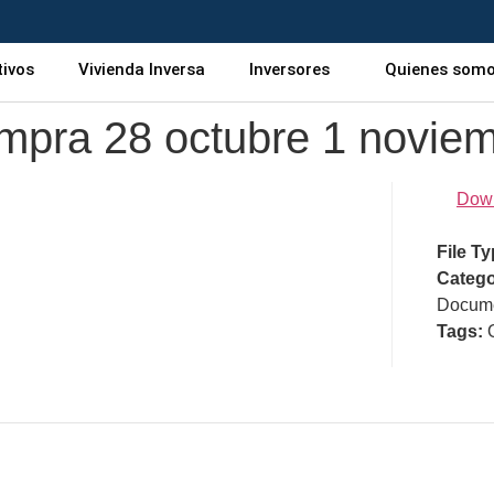
tivos
Vivienda Inversa
Inversores
Quienes som
mpra 28 octubre 1 novie
Dow
File T
Catego
Docume
Tags: