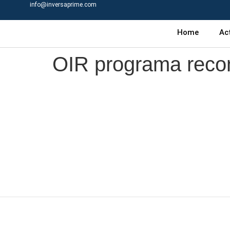
info@inversaprime.com
Home
Ac
OIR programa recom