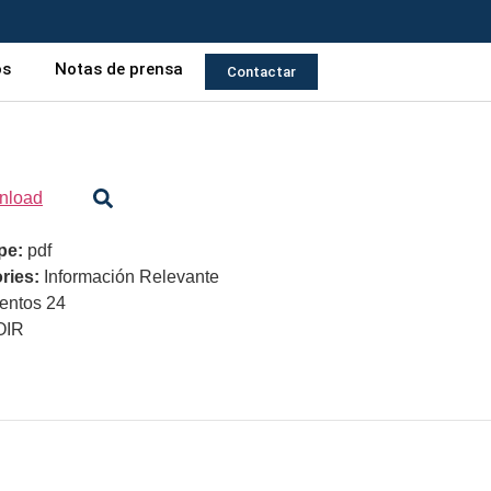
os
Notas de prensa
Contactar
nload
ype:
pdf
ries:
Información Relevante
ntos 24
OIR