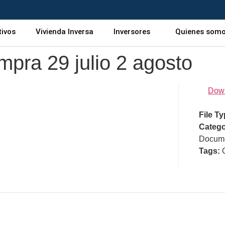
tivos
Vivienda Inversa
Inversores
Quienes som
pra 29 julio 2 agosto
Dow
File T
Catego
Docume
Tags: