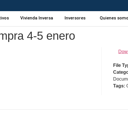
tivos
Vivienda Inversa
Inversores
Quienes som
mpra 4-5 enero
Dow
File T
Catego
Docume
Tags: