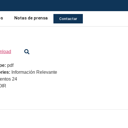
os
Notas de prensa
Contactar
nload
ype:
pdf
ries:
Información Relevante
ntos 24
OIR