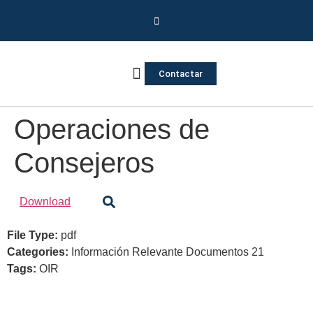
Contactar
Vivienda Inversa
Quienes somos
Notas de prensa
Operaciones de
Consejeros
Download
File Type:
pdf
Categories:
Información Relevante Documentos 21
Tags:
OIR