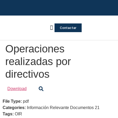
Contactar
Vivienda Inversa
Quienes somos
Notas de prensa
Operaciones
realizadas por
directivos
Download
File Type:
pdf
Categories:
Información Relevante Documentos 21
Tags:
OIR