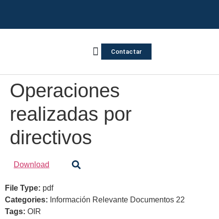
Contactar
Vivienda Inversa
Quienes somos
Notas de prensa
Operaciones
realizadas por
directivos
Download
File Type:
pdf
Categories:
Información Relevante Documentos 22
Tags:
OIR