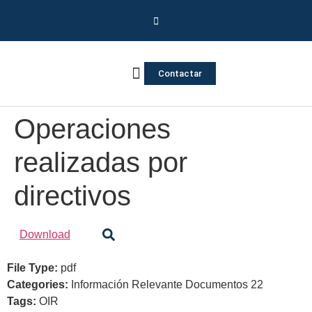
Contactar
Vivienda Inversa
Quienes somos
Notas de prensa
Operaciones
realizadas por
directivos
Download
File Type:
pdf
Categories:
Información Relevante Documentos 22
Tags:
OIR