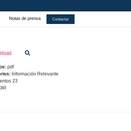
Notas de prensa
Contactar
nload
ype:
pdf
ries:
Información Relevante
ntos 23
OIR