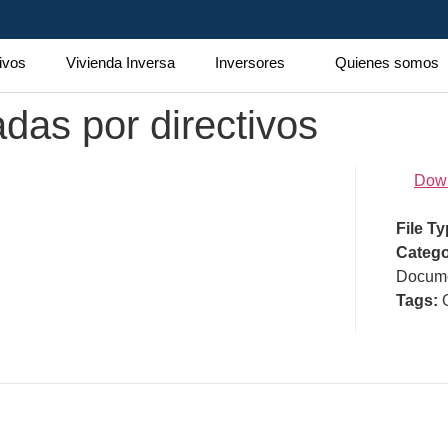
ivos
Vivienda Inversa
Inversores
Quienes somos
das por directivos
Dow
File T
Catego
Docume
Tags: