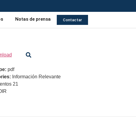
os
Notas de prensa
Contactar
nload
ype:
pdf
ries:
Información Relevante
ntos 21
OIR