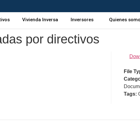
tivos
Vivienda Inversa
Inversores
Quienes som
das por directivos
Dow
File T
Catego
Docume
Tags: