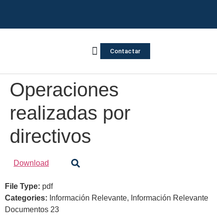
Contactar
Vivienda Inversa
Quienes somos
Notas de prensa
Operaciones
realizadas por
directivos
Download
File Type:
pdf
Categories:
Información Relevante, Información Relevante
Documentos 23