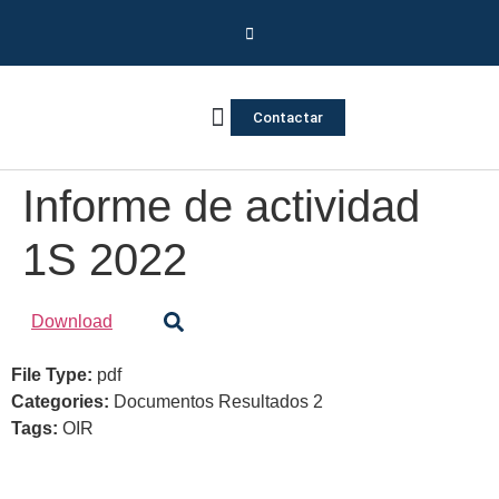
Contactar
Vivienda Inversa
Quienes somos
Notas de prensa
Informe de actividad
1S 2022
Download
File Type:
pdf
Categories:
Documentos Resultados 2
Tags:
OIR