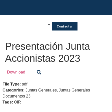
Contactar
Vivienda Inversa
Quienes somos
Notas de prensa
Presentación Junta
Accionistas 2023
Download
File Type:
pdf
Categories:
Juntas Generales, Juntas Generales
Documentos 23
Tags:
OIR