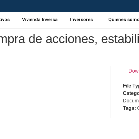
tivos
Vivienda Inversa
Inversores
Quienes som
pra de acciones, estabil
Dow
File T
Catego
Docume
Tags: