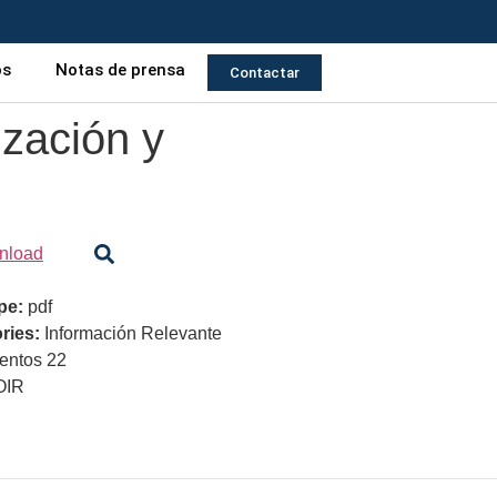
os
Notas de prensa
Contactar
ización y
nload
ype:
pdf
ries:
Información Relevante
ntos 22
OIR