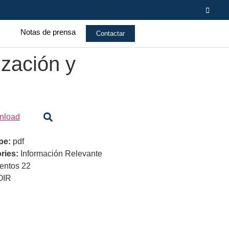
s
Notas de prensa
Contactar
ización y
nload
ype:
pdf
ries:
Información Relevante
ntos 22
OIR