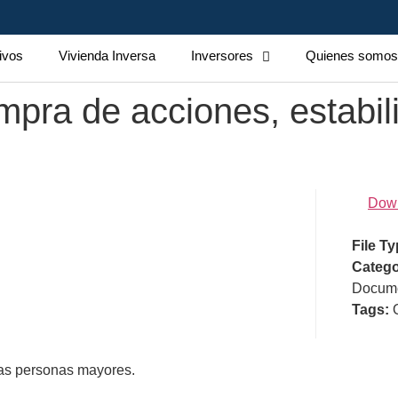
ivos
Vivienda Inversa
Inversores
Quienes somo
pra de acciones, estabil
Dow
File T
Catego
Docume
Tags:
 las personas mayores.