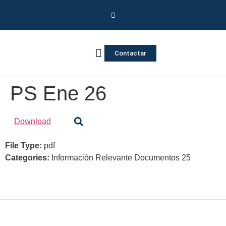
Contactar
Vivienda Inversa
Quienes somos
Notas de prensa
PS Ene 26
Download
File Type:
pdf
Categories:
Información Relevante Documentos 25