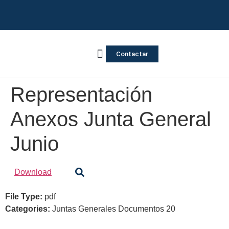
Contactar
Vivienda Inversa
Quienes somos
Notas de prensa
Representación
Anexos Junta General
Junio
Download
File Type:
pdf
Categories:
Juntas Generales Documentos 20