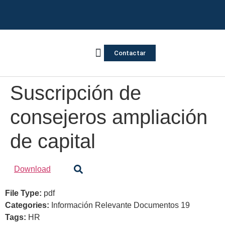
Contactar
Vivienda Inversa
Quienes somos
Notas de prensa
Suscripción de
consejeros ampliación
de capital
Download
File Type:
pdf
Categories:
Información Relevante Documentos 19
Tags:
HR