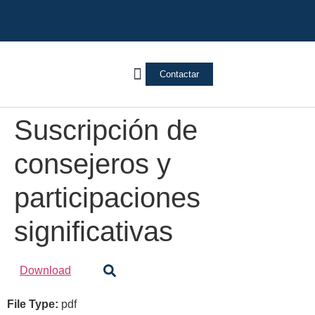
Contactar
Vivienda Inversa
Quienes somos
Notas de prensa
Suscripción de
consejeros y
participaciones
significativas
Download
File Type:
pdf