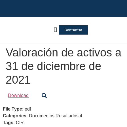
Contactar
Vivienda Inversa
Quienes somos
Notas de prensa
Valoración de activos a
31 de diciembre de
2021
Download
File Type:
pdf
Categories:
Documentos Resultados 4
Tags:
OIR