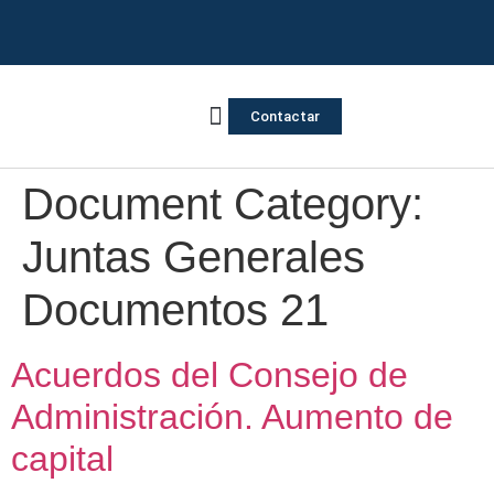
Contactar
Vivienda Inversa
Quienes somos
Notas de prensa
Document Category:
Juntas Generales
Documentos 21
Acuerdos del Consejo de
Administración. Aumento de
capital