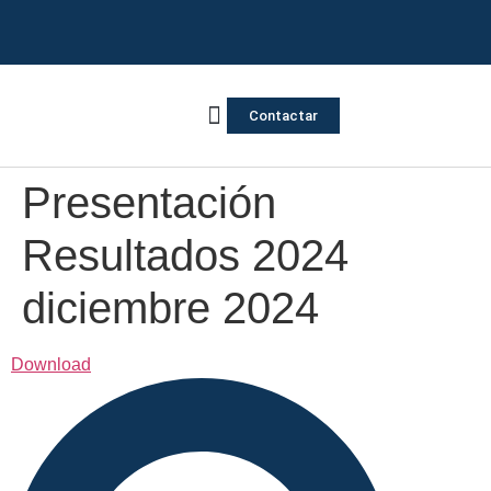
Contactar
Vivienda Inversa
Quienes somos
Notas de prensa
Presentación
Resultados 2024
diciembre 2024
Download